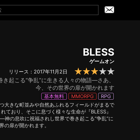
BLESS
ゲームオン
★★★
★
★
リリース：2017年11月2日
巻き起こる“争乱”に生きる人々の物語―さあ、
今、その世界の扉が開かれます
基本無料
MMORPG
RPG
つ大きな町並みや自然あふれるフィールドがまるで
れており、そこに息づく様々な生命が『BLESS』
』―神の息吹に祝福されし世界で巻き起こる“争乱”に
界の扉が開かれます。