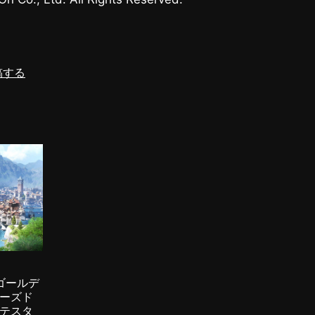
稿する
』ゴールデ
ーズド
テスタ