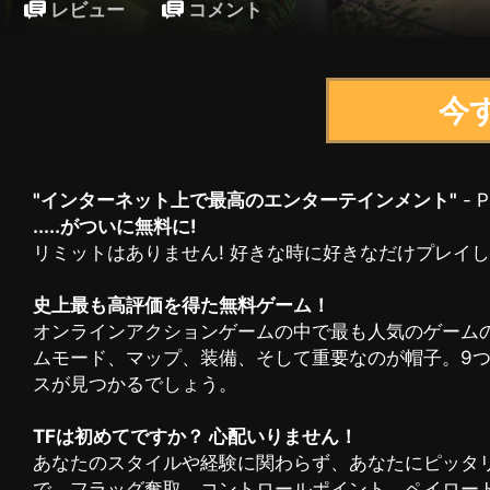
レビュー
コメント
今
"インターネット上で最高のエンターテインメント"
- P
.....がついに無料に!
リミットはありません! 好きな時に好きなだけプレイ
史上最も高評価を得た無料ゲーム！
オンラインアクションゲームの中で最も人気のゲームの1つ
ムモード、マップ、装備、そして重要なのが帽子。9
スが見つかるでしょう。
TFは初めてですか？ 心配いりません！
あなたのスタイルや経験に関わらず、あなたにピッタ
で、フラッグ奪取、コントロールポイント、ペイロード