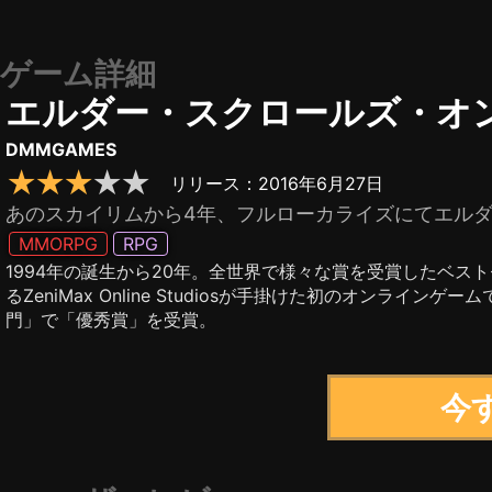
ゲーム詳細
エルダー・スクロールズ・オ
DMMGAMES
★★★
★
★
リリース：2016年6月27日
あのスカイリムから4年、フルローカライズにてエルダ
MMORPG
RPG
1994年の誕生から20年。全世界で様々な賞を受賞したベス
るZeniMax Online Studiosが手掛けた初のオンラ
門」で「優秀賞」を受賞。
今